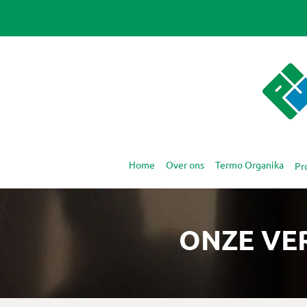
Home
Over ons
Termo Organika
Pr
ONZE VE