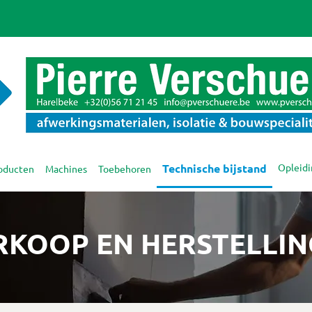
Technische bijstand
Opleid
oducten
Machines
Toebehoren
RKOOP EN HERSTELLIN