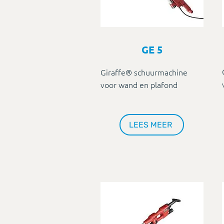
GE 5
Giraffe® schuurmachine
voor wand en plafond
LEES MEER